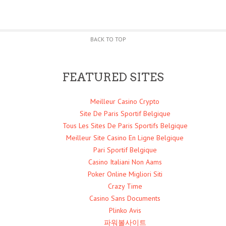
BACK TO TOP
FEATURED SITES
Meilleur Casino Crypto
Site De Paris Sportif Belgique
Tous Les Sites De Paris Sportifs Belgique
Meilleur Site Casino En Ligne Belgique
Pari Sportif Belgique
Casino Italiani Non Aams
Poker Online Migliori Siti
Crazy Time
Casino Sans Documents
Plinko Avis
파워볼사이트