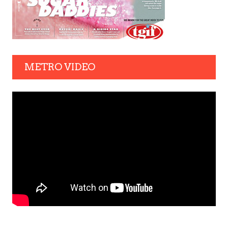
METRO VIDEO