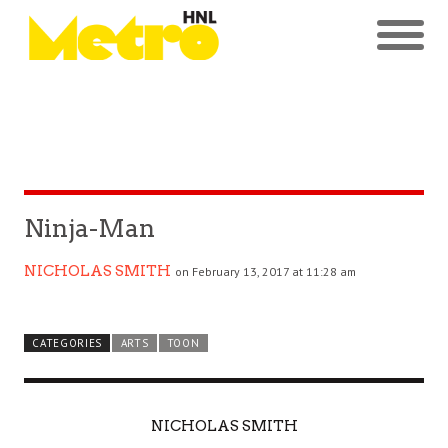
Ninja-Man
NICHOLAS SMITH
on February 13, 2017 at 11:28 am
CATEGORIES
ARTS
TOON
AUTHOR
NICHOLAS SMITH